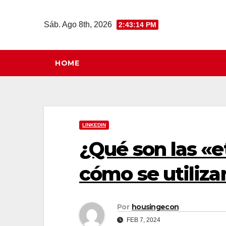
Saltar
al
Sáb. Ago 8th, 2026
2:43:15 PM
contenido
HOME
LINKEDIN
¿Qué son las «e
cómo se utiliza
Por
housingecon
FEB 7, 2024