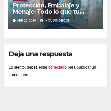
Protección, Embalaje y
Menaje: Todo lo que tu
negocio necesita en un solo
ABR 29, 2026
HOUSINGECON
lugar
Deja una respuesta
Lo siento, debes estar
conectado
para publicar un
comentario.