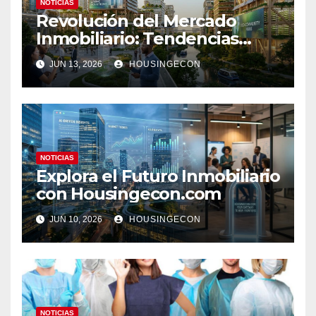
NOTICIAS
Revolución del Mercado
Inmobiliario: Tendencias
Clave 2023
JUN 13, 2026
HOUSINGECON
NOTICIAS
Explora el Futuro Inmobiliario
con Housingecon.com
JUN 10, 2026
HOUSINGECON
NOTICIAS