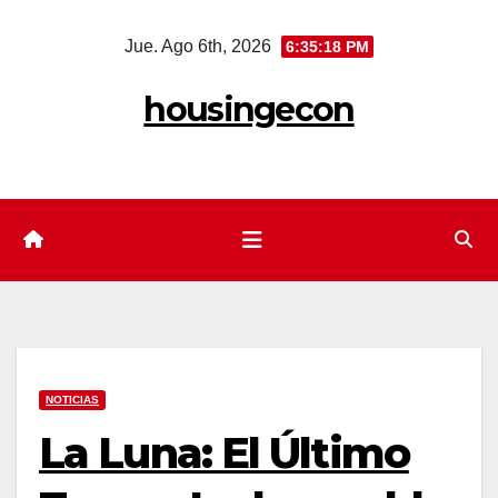
Saltar
Jue. Ago 6th, 2026
6:35:19 PM
al
contenido
housingecon
NOTICIAS
La Luna: El Último