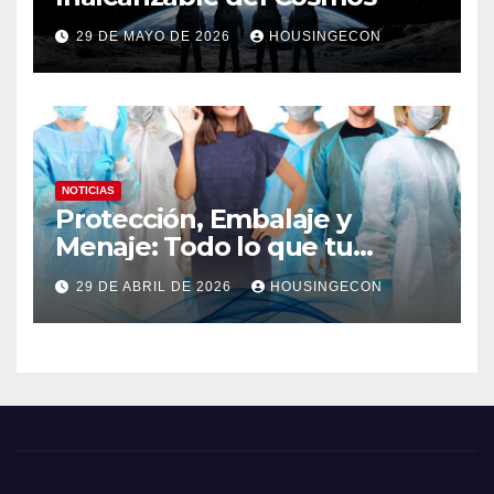
29 DE MAYO DE 2026
HOUSINGECON
NOTICIAS
Protección, Embalaje y
Menaje: Todo lo que tu
negocio necesita en un solo
29 DE ABRIL DE 2026
HOUSINGECON
lugar