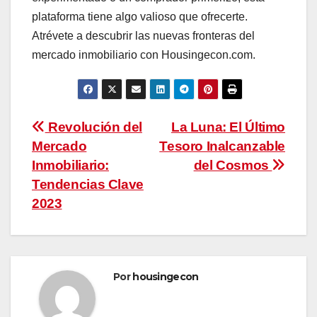
plataforma tiene algo valioso que ofrecerte.
Atrévete a descubrir las nuevas fronteras del
mercado inmobiliario con Housingecon.com.
Navegación
Revolución del
La Luna: El Último
Mercado
Tesoro Inalcanzable
de
Inmobiliario:
del Cosmos
entradas
Tendencias Clave
2023
Por
housingecon