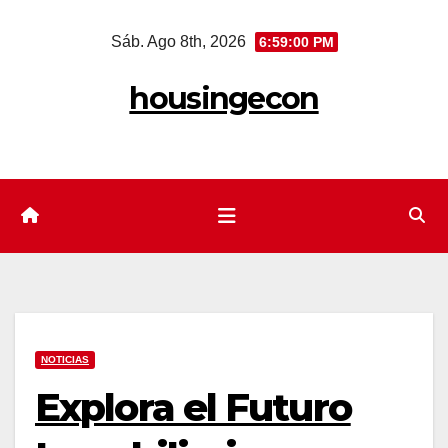
Saltar
Sáb. Ago 8th, 2026
6:59:00 PM
al
contenido
housingecon
NOTICIAS
Explora el Futuro