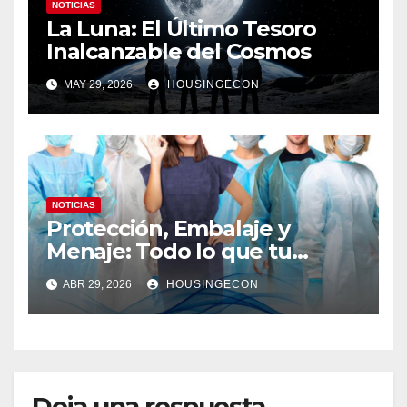
NOTICIAS
La Luna: El Último Tesoro
Inalcanzable del Cosmos
MAY 29, 2026
HOUSINGECON
NOTICIAS
Protección, Embalaje y
Menaje: Todo lo que tu
negocio necesita en un solo
ABR 29, 2026
HOUSINGECON
lugar
Deja una respuesta