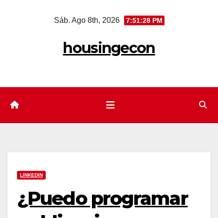
Saltar
Sáb. Ago 8th, 2026
7:51:29 PM
al
contenido
housingecon
LINKEDIN
¿Puedo programar