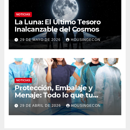
NOTICIAS
La Luna: El Último Tesoro
Inalcanzable del Cosmos
29 DE MAYO DE 2026
HOUSINGECON
NOTICIAS
Protección, Embalaje y
Menaje: Todo lo que tu
negocio necesita en un solo
29 DE ABRIL DE 2026
HOUSINGECON
lugar