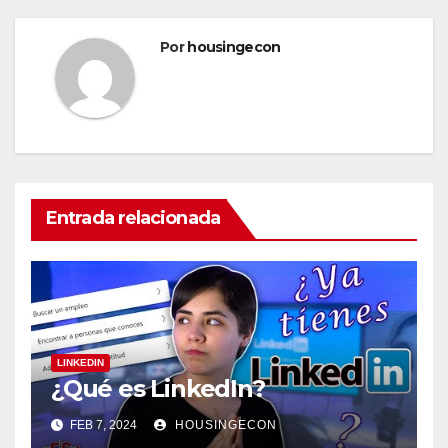
Por
housingecon
Entrada relacionada
LINKEDIN
¿Qué es LinkedIn?
FEB 7, 2024
HOUSINGECON