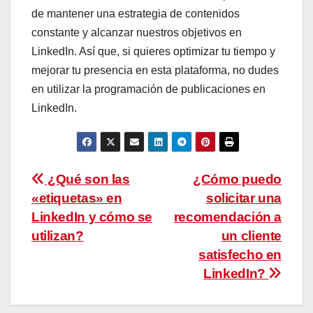
de mantener una estrategia de contenidos
constante y alcanzar nuestros objetivos en
LinkedIn. Así que, si quieres optimizar tu tiempo y
mejorar tu presencia en esta plataforma, no dudes
en utilizar la programación de publicaciones en
LinkedIn.
Navegación
¿Qué son las
¿Cómo puedo
«etiquetas» en
solicitar una
de
LinkedIn y cómo se
recomendación a
entradas
utilizan?
un cliente
satisfecho en
LinkedIn?