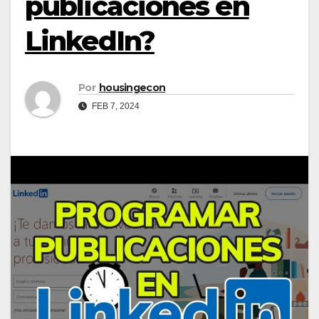
publicaciones en
LinkedIn?
Por
housingecon
FEB 7, 2024