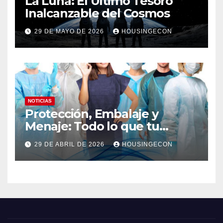
La Luna: El Último Tesoro
Inalcanzable del Cosmos
29 DE MAYO DE 2026
HOUSINGECON
NOTICIAS
Protección, Embalaje y
Menaje: Todo lo que tu
negocio necesita en un solo
29 DE ABRIL DE 2026
HOUSINGECON
lugar