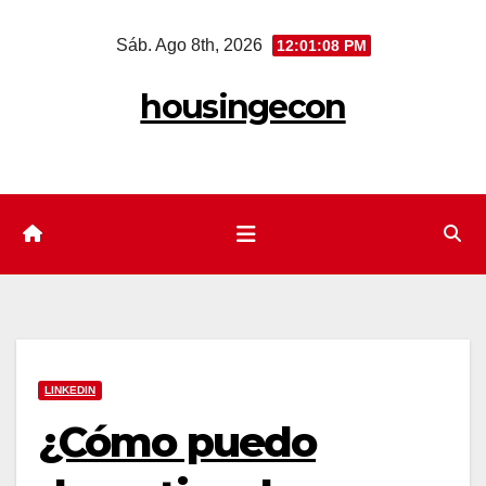
Saltar
Sáb. Ago 8th, 2026
12:01:09 PM
al
contenido
housingecon
LINKEDIN
¿Cómo puedo