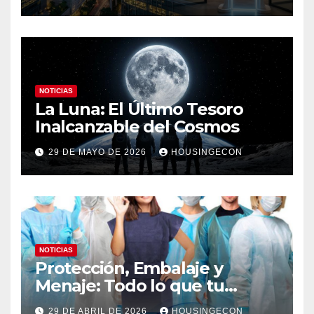
NOTICIAS
La Luna: El Último Tesoro
Inalcanzable del Cosmos
29 DE MAYO DE 2026
HOUSINGECON
NOTICIAS
Protección, Embalaje y
Menaje: Todo lo que tu
negocio necesita en un solo
29 DE ABRIL DE 2026
HOUSINGECON