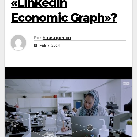
«LinkedIn
Economic Graph»?
Por
housingecon
FEB 7, 2024