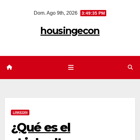
Saltar
Dom. Ago 9th, 2026
3:49:36 PM
al
contenido
housingecon
LINKEDIN
¿Qué es el