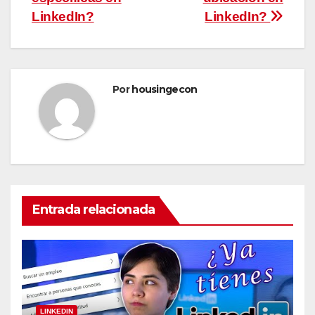
entradas
LinkedIn?
LinkedIn?
Por
housingecon
Entrada relacionada
LINKEDIN