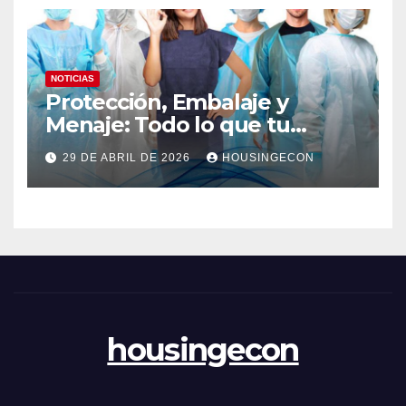
NOTICIAS
Protección, Embalaje y
Menaje: Todo lo que tu
negocio necesita en un solo
29 DE ABRIL DE 2026
HOUSINGECON
lugar
housingecon