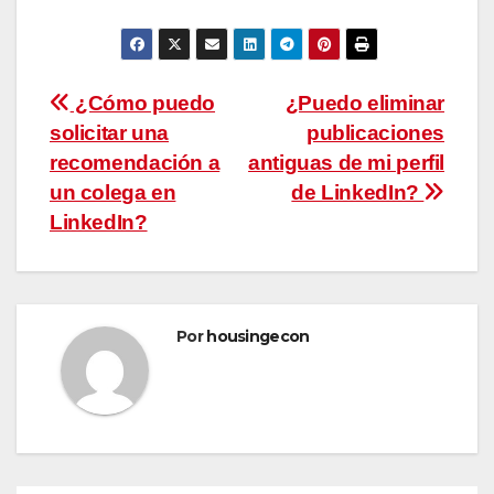
Navegación
¿Cómo puedo
¿Puedo eliminar
solicitar una
publicaciones
de
recomendación a
antiguas de mi perfil
entradas
un colega en
de LinkedIn?
LinkedIn?
Por
housingecon