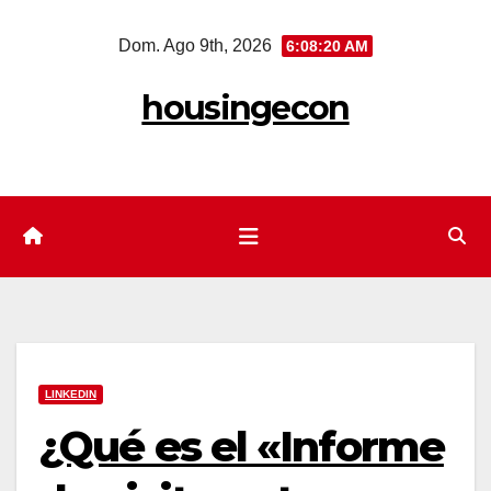
Saltar
Dom. Ago 9th, 2026
6:08:22 AM
al
contenido
housingecon
LINKEDIN
¿Qué es el «Informe