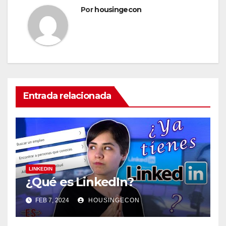
Por
housingecon
Entrada relacionada
LINKEDIN
¿Qué es LinkedIn?
FEB 7, 2024
HOUSINGECON