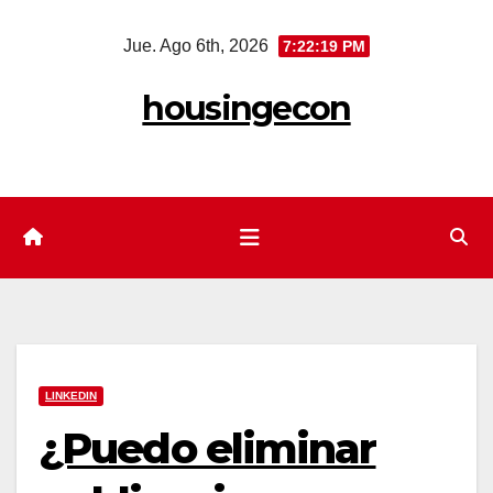
Saltar
Jue. Ago 6th, 2026
7:22:20 PM
al
contenido
housingecon
LINKEDIN
¿Puedo eliminar