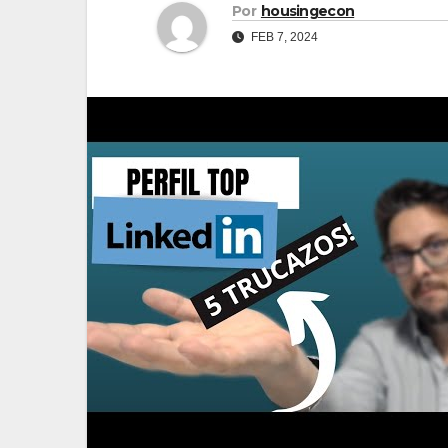
Por
housingecon
FEB 7, 2024