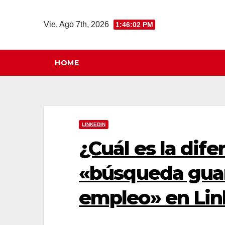
Saltar
al
Vie. Ago 7th, 2026
1:46:03 PM
contenido
HOME
LINKEDIN
¿Cuál es la dif
«búsqueda guar
empleo» en Lin