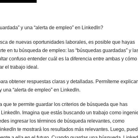
uardada” y una “alerta de empleo” en LinkedIn?
busca de nuevas oportunidades laborales, es posible que hayas
rte en tu búsqueda de empleo: las “búsquedas guardadas” y la
ltar confuso entender cuál es la diferencia entre ambas y cómo
r el trabajo ideal.
para obtener respuestas claras y detalladas. Permíteme explicar
y una “alerta de empleo” en LinkedIn.
que te permite guardar los criterios de búsqueda que has
n LinkedIn. Imagina que estás buscando un trabajo como ingeni
uedes ingresar los términos de búsqueda relevantes, como
 LinkedIn te mostrará los resultados más relevantes. Luego, pue
nte a ella en el futuro. Cuando guardas una búsqueda, Linked