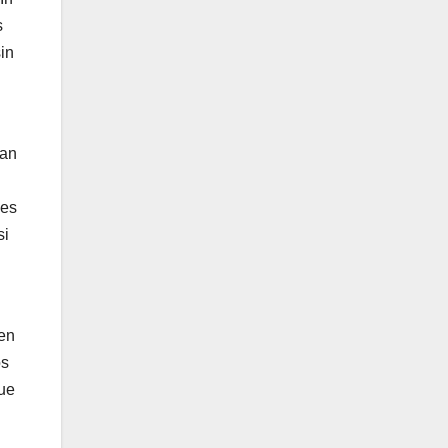
s
sin
can
des
si
 en
os
que