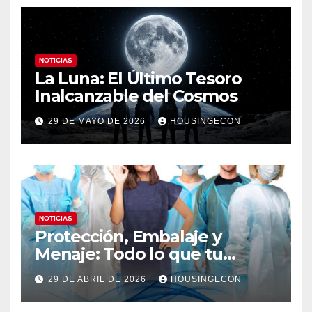
NOTICIAS
La Luna: El Último Tesoro
Inalcanzable del Cosmos
29 DE MAYO DE 2026
HOUSINGECON
NOTICIAS
Protección, Embalaje y
Menaje: Todo lo que tu
negocio necesita en un solo
29 DE ABRIL DE 2026
HOUSINGECON
lugar