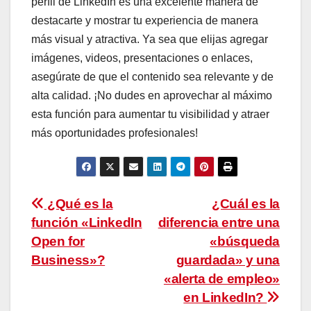
perfil de LinkedIn es una excelente manera de
destacarte y mostrar tu experiencia de manera
más visual y atractiva. Ya sea que elijas agregar
imágenes, videos, presentaciones o enlaces,
asegúrate de que el contenido sea relevante y de
alta calidad. ¡No dudes en aprovechar al máximo
esta función para aumentar tu visibilidad y atraer
más oportunidades profesionales!
Navegación
¿Qué es la
¿Cuál es la
función «LinkedIn
diferencia entre una
de
Open for
«búsqueda
entradas
Business»?
guardada» y una
«alerta de empleo»
en LinkedIn?