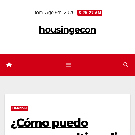
Saltar
Dom. Ago 9th, 2026
8:25:28 AM
al
contenido
housingecon
LINKEDIN
¿Cómo puedo