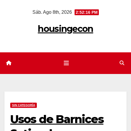
Saltar
Sáb. Ago 8th, 2026
2:52:17 PM
al
contenido
housingecon
SIN CATEGORÍA
Usos de Barnices