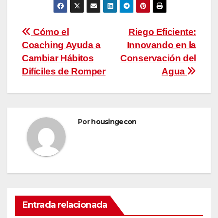
Navegación
Cómo el
Riego Eficiente:
Coaching Ayuda a
Innovando en la
de
Cambiar Hábitos
Conservación del
entradas
Difíciles de Romper
Agua
Por
housingecon
Entrada relacionada