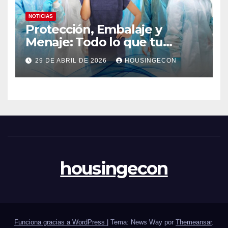
NOTICIAS
Protección, Embalaje y
Menaje: Todo lo que tu
negocio necesita en un solo
29 DE ABRIL DE 2026
HOUSINGECON
lugar
housingecon
Funciona gracias a WordPress
|
Tema: News Way por
Themeansar
.