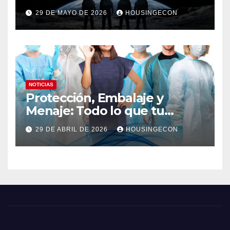
29 DE MAYO DE 2026
HOUSINGECON
NOTICIAS
Protección, Embalaje y
Menaje: Todo lo que tu
negocio necesita en un solo
29 DE ABRIL DE 2026
HOUSINGECON
lugar