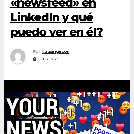
«newsfeed» en
LinkedIn y qué
puedo ver en él?
Por
housingecon
FEB 7, 2024