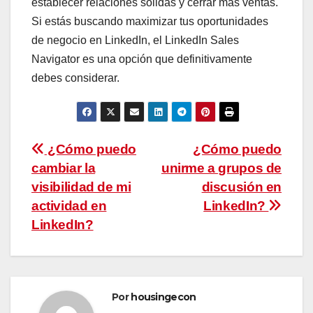
establecer relaciones sólidas y cerrar más ventas.
Si estás buscando maximizar tus oportunidades
de negocio en LinkedIn, el LinkedIn Sales
Navigator es una opción que definitivamente
debes considerar.
Navegación
¿Cómo puedo
¿Cómo puedo
cambiar la
unirme a grupos de
de
visibilidad de mi
discusión en
entradas
actividad en
LinkedIn?
LinkedIn?
Por
housingecon