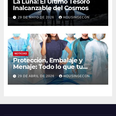
La Luna: El Último Tesoro
Inalcanzable del Cosmos
29 DE MAYO DE 2026
HOUSINGECON
NOTICIAS
Protección, Embalaje y
Menaje: Todo lo que tu
negocio necesita en un solo
29 DE ABRIL DE 2026
HOUSINGECON
lugar