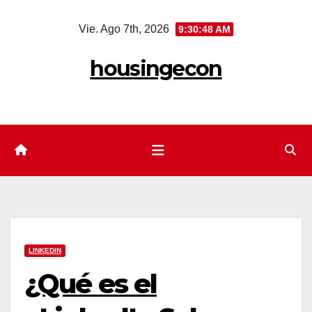
Saltar
Vie. Ago 7th, 2026
9:30:49 AM
al
contenido
housingecon
LINKEDIN
¿Qué es el