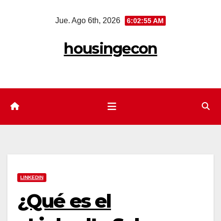
Saltar
Jue. Ago 6th, 2026
6:02:56 AM
al
contenido
housingecon
LINKEDIN
¿Qué es el