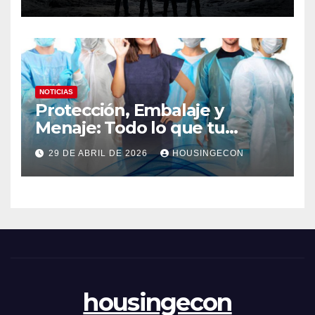
NOTICIAS
Protección, Embalaje y
Menaje: Todo lo que tu
negocio necesita en un solo
29 DE ABRIL DE 2026
HOUSINGECON
lugar
housingecon