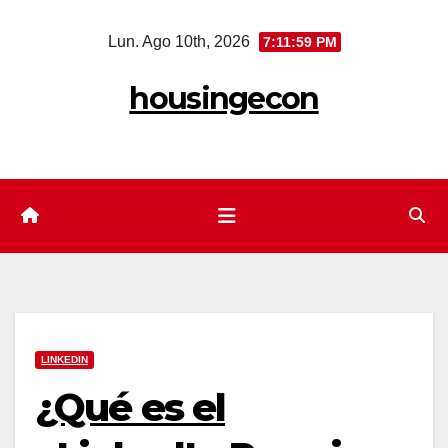
Saltar
Lun. Ago 10th, 2026
7:12:00 PM
al
contenido
housingecon
LINKEDIN
¿Qué es el