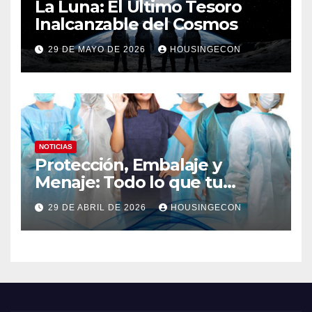
La Luna: El Último Tesoro
Inalcanzable del Cosmos
29 DE MAYO DE 2026
HOUSINGECON
NOTICIAS
Protección, Embalaje y
Menaje: Todo lo que tu
negocio necesita en un solo
29 DE ABRIL DE 2026
HOUSINGECON
lugar