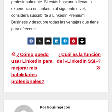
profesionalmente. Si estás buscando llevar tu
experiencia en LinkedIn al siguiente nivel,
considera suscribirte a LinkedIn Premium
Business y descubre todas las ventajas que tiene
para ofrecerte.
Navegación
¿Cómo puedo
¿Cuál es la función
usar LinkedIn para
del «LinkedIn SSI»?
de
mejorar mis
entradas
habilidades
profesionales?
Por
housingecon