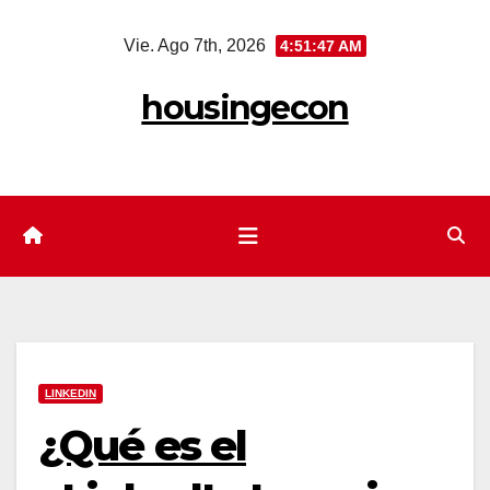
Saltar
Vie. Ago 7th, 2026
4:51:48 AM
al
contenido
housingecon
LINKEDIN
¿Qué es el