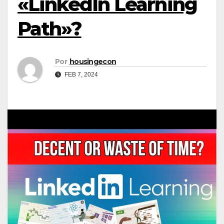
«LinkedIn Learning
Path»?
Por
housingecon
FEB 7, 2024