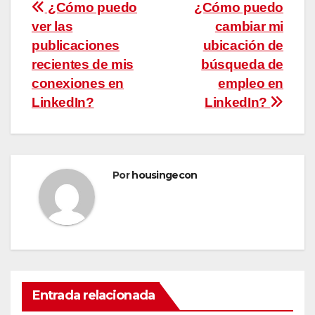
Navegación
¿Cómo puedo
¿Cómo puedo
ver las
cambiar mi
de
publicaciones
ubicación de
entradas
recientes de mis
búsqueda de
conexiones en
empleo en
LinkedIn?
LinkedIn?
Por
housingecon
Entrada relacionada