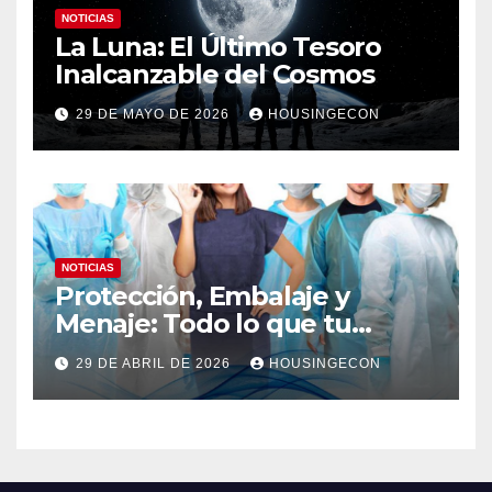
NOTICIAS
La Luna: El Último Tesoro
Inalcanzable del Cosmos
29 DE MAYO DE 2026
HOUSINGECON
NOTICIAS
Protección, Embalaje y
Menaje: Todo lo que tu
negocio necesita en un solo
29 DE ABRIL DE 2026
HOUSINGECON
lugar