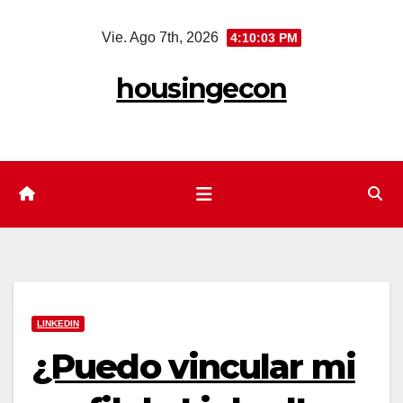
Saltar
Vie. Ago 7th, 2026
4:10:04 PM
al
contenido
housingecon
LINKEDIN
¿Puedo vincular mi