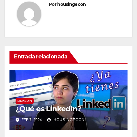
Por
housingecon
Entrada relacionada
LINKEDIN
¿Qué es LinkedIn?
FEB 7, 2024
HOUSINGECON