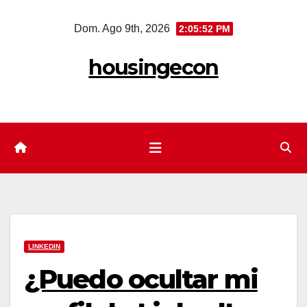
Saltar
Dom. Ago 9th, 2026
2:05:54 PM
al
contenido
housingecon
LINKEDIN
¿Puedo ocultar mi