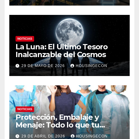
NOTICIAS
La Luna: El Último Tesoro
Inalcanzable del Cosmos
29 DE MAYO DE 2026
HOUSINGECON
NOTICIAS
Protección, Embalaje y
Menaje: Todo lo que tu
negocio necesita en un solo
29 DE ABRIL DE 2026
HOUSINGECON