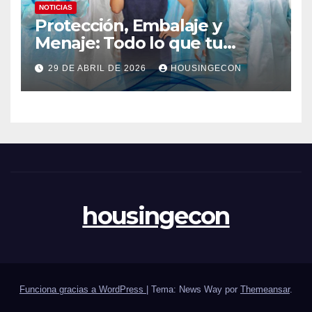
NOTICIAS
Protección, Embalaje y
Menaje: Todo lo que tu
negocio necesita en un solo
29 DE ABRIL DE 2026
HOUSINGECON
lugar
housingecon
Funciona gracias a WordPress
|
Tema: News Way por
Themeansar
.