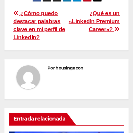
Navegación
¿Cómo puedo
¿Qué es un
destacar palabras
«LinkedIn Premium
de
clave en mi perfil de
Career»?
entradas
LinkedIn?
Por
housingecon
Entrada relacionada