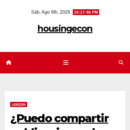
Saltar
Sáb. Ago 8th, 2026
10:17:47 PM
al
contenido
housingecon
LINKEDIN
¿Puedo compartir