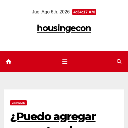
Saltar
Jue. Ago 6th, 2026
4:34:18 AM
al
contenido
housingecon
LINKEDIN
¿Puedo agregar