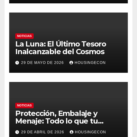
NOTICIAS
La Luna: El Último Tesoro
Inalcanzable del Cosmos
29 DE MAYO DE 2026
HOUSINGECON
NOTICIAS
Protección, Embalaje y
Menaje: Todo lo que tu
negocio necesita en un solo
29 DE ABRIL DE 2026
HOUSINGECON
lugar