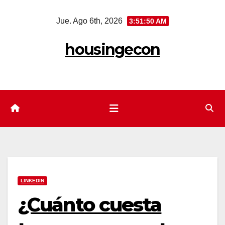
Saltar
Jue. Ago 6th, 2026
3:51:50 AM
al
contenido
housingecon
LINKEDIN
¿Cuánto cuesta