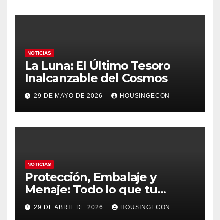
NOTICIAS
La Luna: El Último Tesoro
Inalcanzable del Cosmos
29 DE MAYO DE 2026
HOUSINGECON
NOTICIAS
Protección, Embalaje y
Menaje: Todo lo que tu
negocio necesita en un solo
29 DE ABRIL DE 2026
HOUSINGECON
lugar