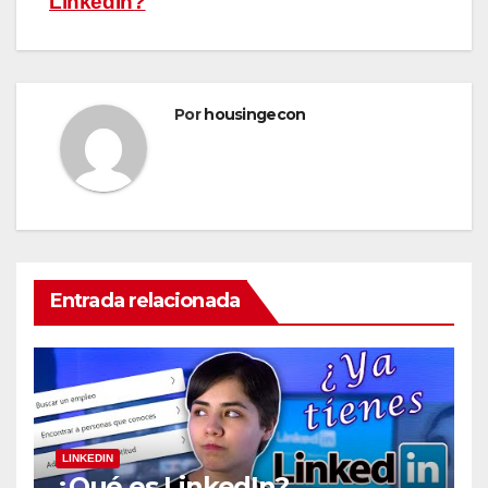
LinkedIn?
Por
housingecon
Entrada relacionada
LINKEDIN
¿Qué es LinkedIn?