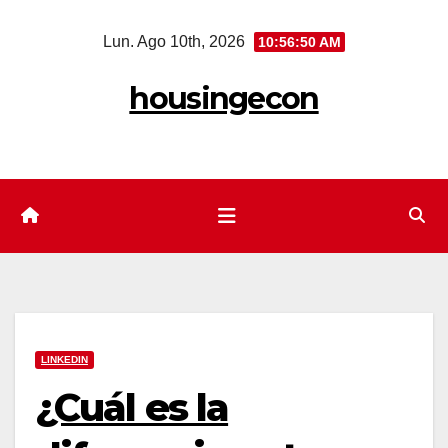
Saltar
Lun. Ago 10th, 2026
10:56:51 AM
al
contenido
housingecon
LINKEDIN
¿Cuál es la