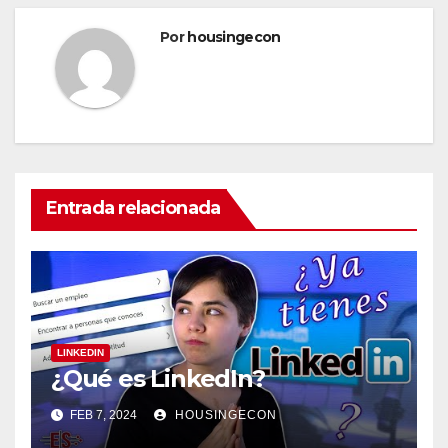
Por
housingecon
Entrada relacionada
LINKEDIN
¿Qué es LinkedIn?
FEB 7, 2024
HOUSINGECON