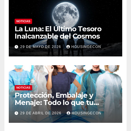
NOTICIAS
La Luna: El Último Tesoro
Inalcanzable del Cosmos
29 DE MAYO DE 2026
HOUSINGECON
NOTICIAS
Protección, Embalaje y
Menaje: Todo lo que tu
negocio necesita en un solo
29 DE ABRIL DE 2026
HOUSINGECON
lugar