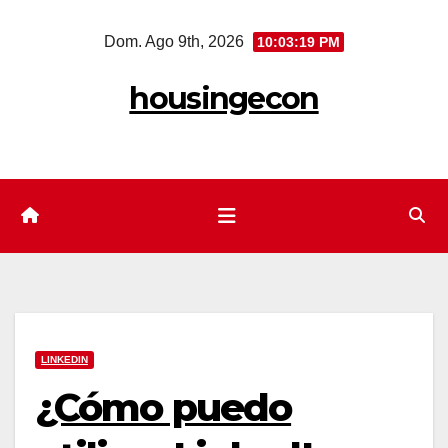
Saltar
Dom. Ago 9th, 2026
10:03:20 PM
al
contenido
housingecon
LINKEDIN
¿Cómo puedo