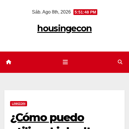
Saltar
Sáb. Ago 8th, 2026
5:51:49 PM
al
contenido
housingecon
LINKEDIN
¿Cómo puedo