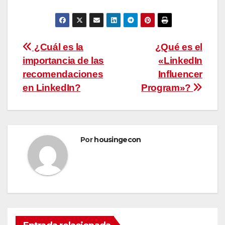
Navegación
¿Cuál es la
¿Qué es el
importancia de las
«LinkedIn
de
recomendaciones
Influencer
entradas
en LinkedIn?
Program»?
Por
housingecon