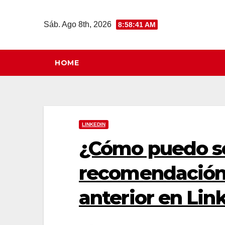
Saltar
al
Sáb. Ago 8th, 2026
8:58:41 AM
contenido
HOME
LINKEDIN
¿Cómo puedo so
recomendación 
anterior en Lin