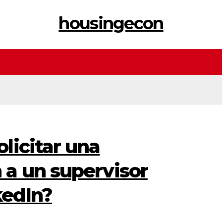
housingecon
licitar una
a un supervisor
kedIn?