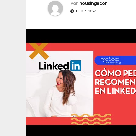
Por
housingecon
FEB 7, 2024