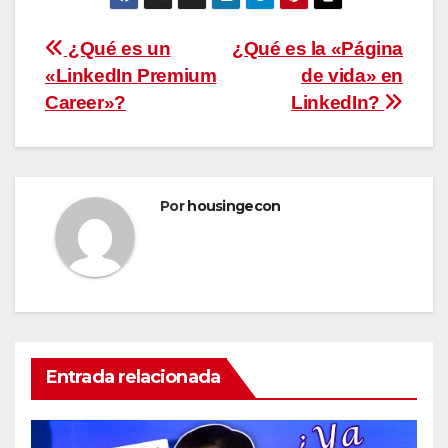
Navegación
¿Qué es un
¿Qué es la «Página
«LinkedIn Premium
de vida» en
de
Career»?
LinkedIn?
entradas
Por
housingecon
Entrada relacionada