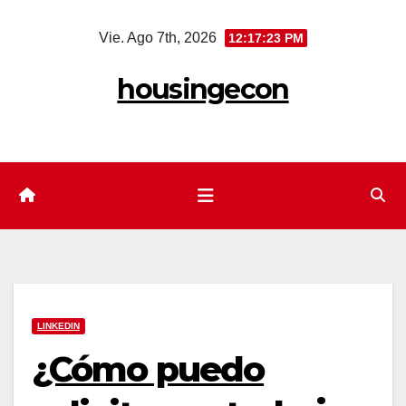
Saltar
Vie. Ago 7th, 2026
12:17:24 PM
al
contenido
housingecon
LINKEDIN
¿Cómo puedo