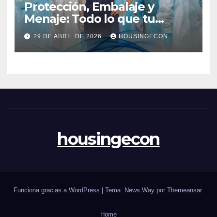
Protección, Embalaje y
Menaje: Todo lo que tu
negocio necesita en un solo
29 DE ABRIL DE 2026
HOUSINGECON
lugar
housingecon
Funciona gracias a WordPress
|
Tema: News Way por
Themeansar
.
Home