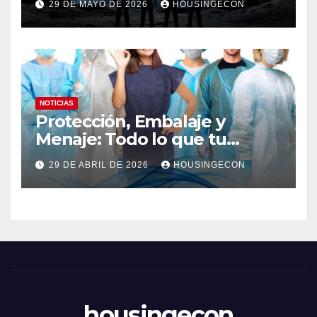
29 DE MAYO DE 2026
HOUSINGECON
NOTICIAS
Protección, Embalaje y
Menaje: Todo lo que tu
negocio necesita en un solo
29 DE ABRIL DE 2026
HOUSINGECON
lugar
housingecon