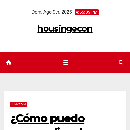
Saltar
Dom. Ago 9th, 2026
4:55:06 PM
al
contenido
housingecon
LINKEDIN
¿Cómo puedo