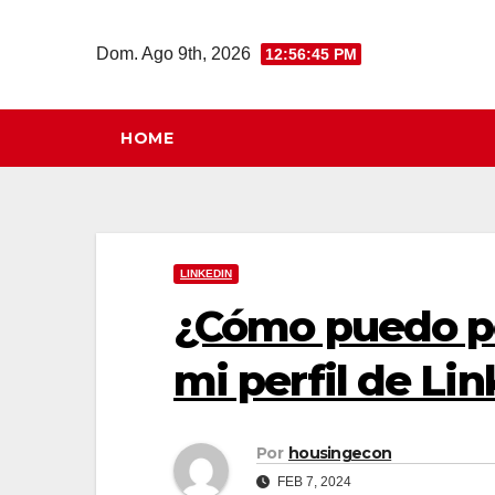
Saltar
al
Dom. Ago 9th, 2026
12:56:46 PM
contenido
HOME
LINKEDIN
¿Cómo puedo pe
mi perfil de Li
Por
housingecon
FEB 7, 2024