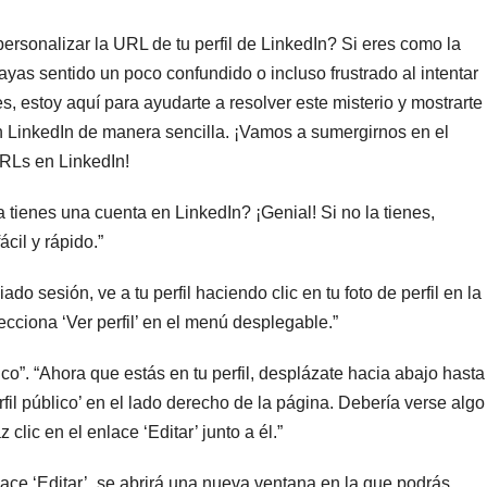
rsonalizar la URL de tu perfil de LinkedIn? Si eres como la
yas sentido un poco confundido o incluso frustrado al intentar
s, estoy aquí para ayudarte a resolver este misterio y mostrarte
n LinkedIn de manera sencilla. ¡Vamos a sumergirnos en el
RLs en LinkedIn!
a tienes una cuenta en LinkedIn? ¡Genial! Si no la tienes,
cil y rápido.”
iado sesión, ve a tu perfil haciendo clic en tu foto de perfil en la
ecciona ‘Ver perfil’ en el menú desplegable.”
ico”. “Ahora que estás en tu perfil, desplázate hacia abajo hasta
fil público’ en el lado derecho de la página. Debería verse algo
lic en el enlace ‘Editar’ junto a él.”
nlace ‘Editar’, se abrirá una nueva ventana en la que podrás