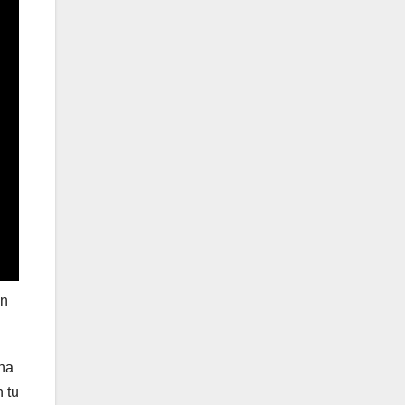
en
una
 tu