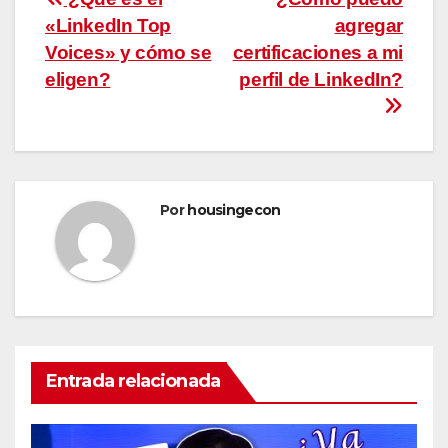
Navegación
«LinkedIn Top
agregar
de
Voices» y cómo se
certificaciones a mi
entradas
eligen?
perfil de LinkedIn?
Por
housingecon
Entrada relacionada