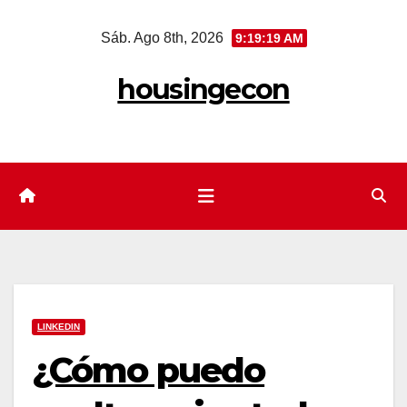
Saltar
Sáb. Ago 8th, 2026
9:19:20 AM
al
contenido
housingecon
LINKEDIN
¿Cómo puedo