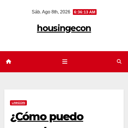
Saltar
Sáb. Ago 8th, 2026
6:36:14 AM
al
contenido
housingecon
LINKEDIN
¿Cómo puedo