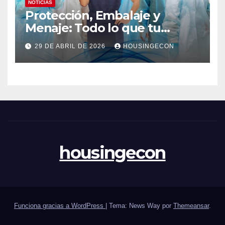
NOTICIAS
Protección, Embalaje y
Menaje: Todo lo que tu
negocio necesita en un solo
29 DE ABRIL DE 2026
HOUSINGECON
lugar
housingecon
Funciona gracias a WordPress
|
Tema: News Way por
Themeansar
.