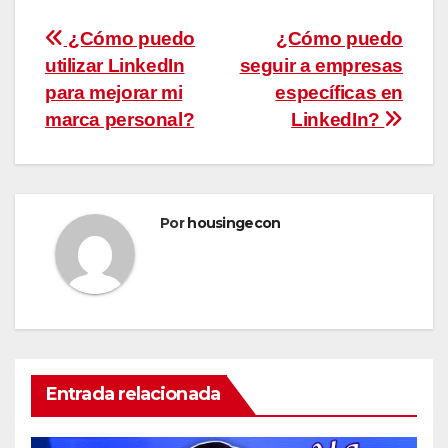
Navegación
¿Cómo puedo
¿Cómo puedo
utilizar LinkedIn
seguir a empresas
de
para mejorar mi
específicas en
entradas
marca personal?
LinkedIn?
Por
housingecon
Entrada relacionada