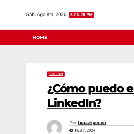
Saltar
al
Sáb. Ago 8th, 2026
3:03:26 PM
contenido
HOME
LINKEDIN
¿Cómo puedo en
LinkedIn?
Por
housingecon
FEB 7, 2024