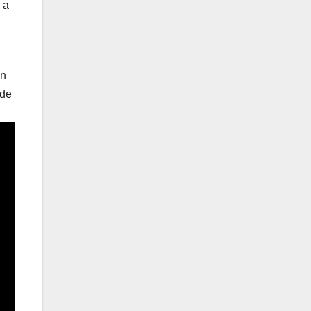
 a
In
 de