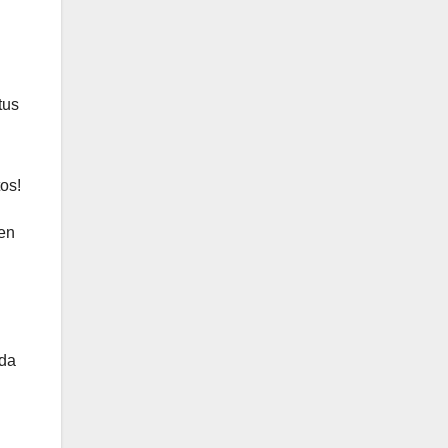
tus
os!
 en
eda