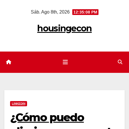
Saltar
Sáb. Ago 8th, 2026
12:35:09 PM
al
contenido
housingecon
LINKEDIN
¿Cómo puedo