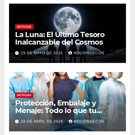
NOTICIAS
La Luna: El Último Tesoro
Inalcanzable del Cosmos
29 DE MAYO DE 2026
HOUSINGECON
NOTICIAS
Protección, Embalaje y
Menaje: Todo lo que tu
negocio necesita en un solo
29 DE ABRIL DE 2026
HOUSINGECON
lugar