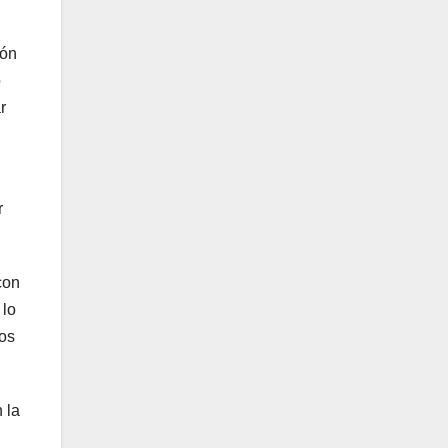
ión
o
r
r
con
 lo
dos
 la