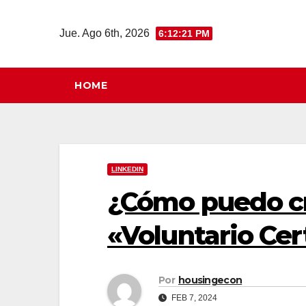
Saltar
al
Jue. Ago 6th, 2026
6:12:22 PM
contenido
HOME
LINKEDIN
¿Cómo puedo cr
«Voluntario Cer
Por
housingecon
FEB 7, 2024