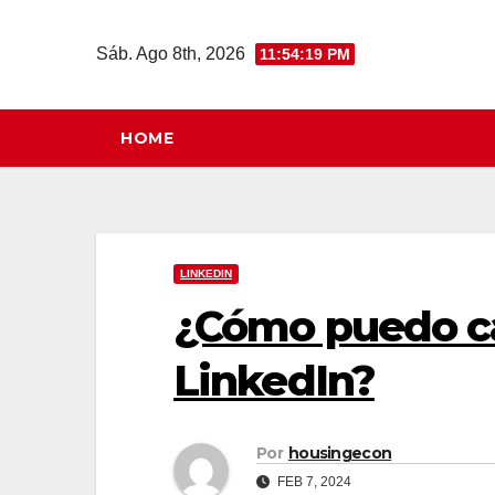
Saltar
al
Sáb. Ago 8th, 2026
11:54:20 PM
contenido
HOME
LINKEDIN
¿Cómo puedo ca
LinkedIn?
Por
housingecon
FEB 7, 2024