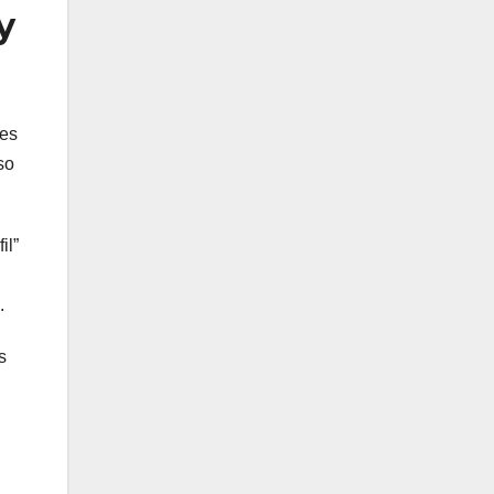
y
 es
so
il”
.
s