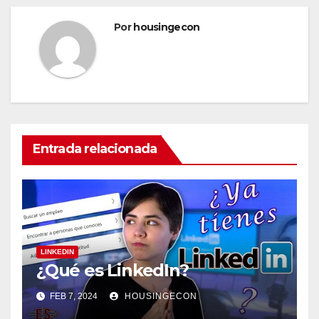
Por
housingecon
Entrada relacionada
LINKEDIN
¿Qué es LinkedIn?
FEB 7, 2024
HOUSINGECON