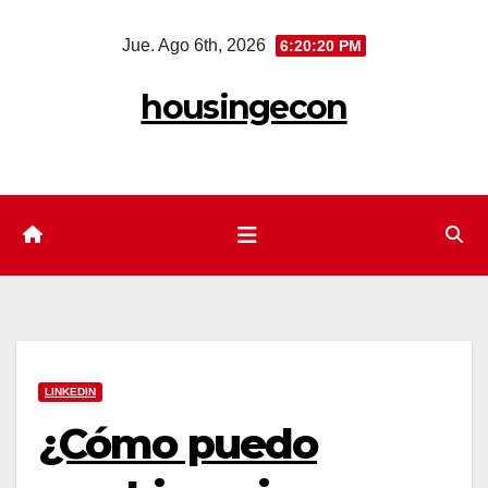
Saltar
Jue. Ago 6th, 2026
6:20:21 PM
al
contenido
housingecon
LINKEDIN
¿Cómo puedo