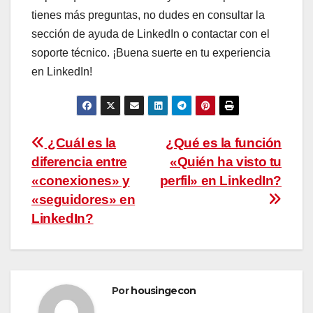
tienes más preguntas, no dudes en consultar la
sección de ayuda de LinkedIn o contactar con el
soporte técnico. ¡Buena suerte en tu experiencia
en LinkedIn!
Navegación
¿Cuál es la
¿Qué es la función
diferencia entre
«Quién ha visto tu
de
«conexiones» y
perfil» en LinkedIn?
entradas
«seguidores» en
LinkedIn?
Por
housingecon