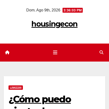
Saltar
Dom. Ago 9th, 2026
3:36:04 PM
al
contenido
housingecon
LINKEDIN
¿Cómo puedo