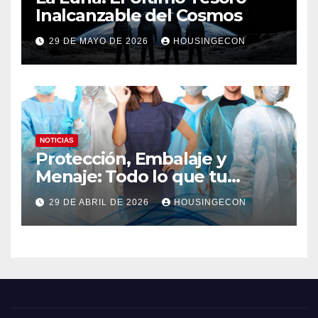
Inalcanzable del Cosmos
29 DE MAYO DE 2026
HOUSINGECON
NOTICIAS
Protección, Embalaje y
Menaje: Todo lo que tu
negocio necesita en un solo
29 DE ABRIL DE 2026
HOUSINGECON
lugar