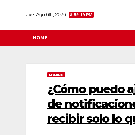
Saltar
al
Jue. Ago 6th, 2026
8:59:19 PM
contenido
HOME
LINKEDIN
¿Cómo puedo aj
de notificacion
recibir solo lo 