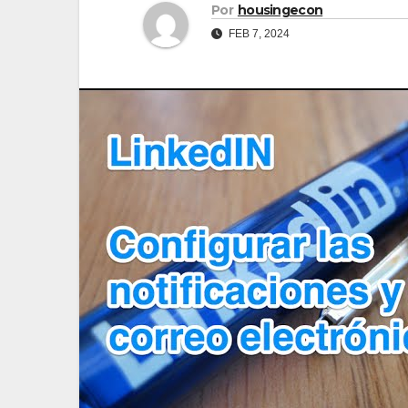
Por
housingecon
FEB 7, 2024