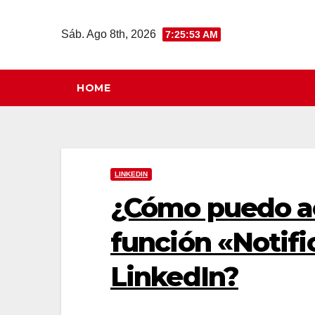
Saltar
al
Sáb. Ago 8th, 2026
7:25:54 AM
contenido
HOME
LINKEDIN
¿Cómo puedo act
función «Notif
LinkedIn?