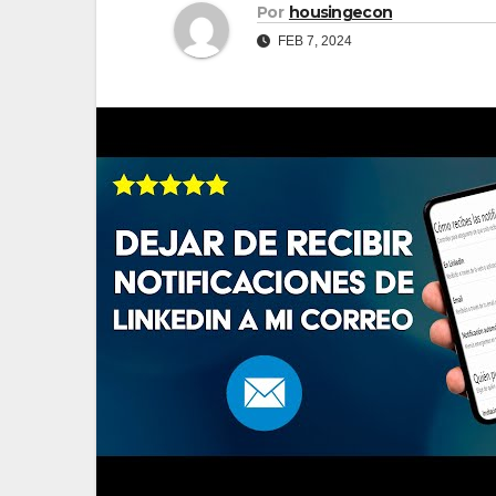
Por
housingecon
FEB 7, 2024