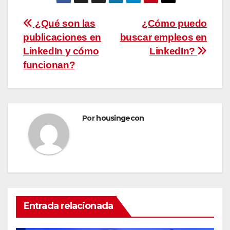
Navegación
¿Qué son las
¿Cómo puedo
publicaciones en
buscar empleos en
de
LinkedIn y cómo
LinkedIn?
entradas
funcionan?
Por
housingecon
Entrada relacionada