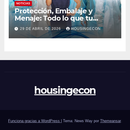
NOTICIAS
Protección, Embalaje y
Menaje: Todo lo que tu
negocio necesita en un solo
29 DE ABRIL DE 2026
HOUSINGECON
lugar
housingecon
Funciona gracias a WordPress
|
Tema: News Way por
Themeansar
.