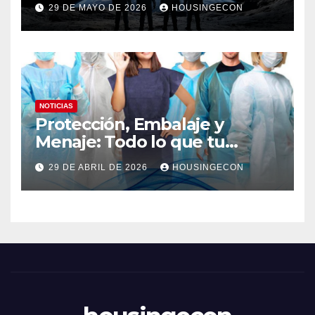
29 DE MAYO DE 2026
HOUSINGECON
NOTICIAS
Protección, Embalaje y
Menaje: Todo lo que tu
negocio necesita en un solo
29 DE ABRIL DE 2026
HOUSINGECON
lugar