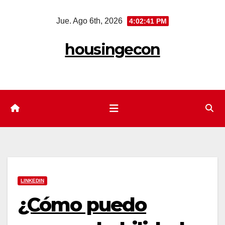
Saltar
Jue. Ago 6th, 2026
4:02:43 PM
al
contenido
housingecon
LINKEDIN
¿Cómo puedo