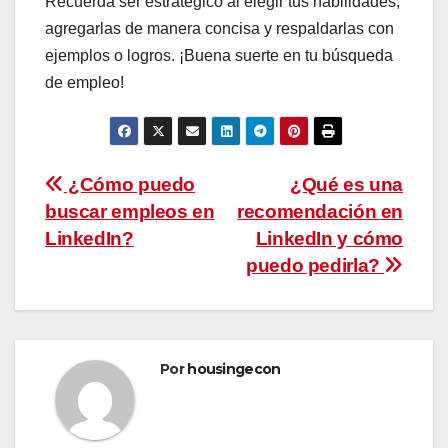
Recuerda ser estratégico al elegir tus habilidades,
agregarlas de manera concisa y respaldarlas con
ejemplos o logros. ¡Buena suerte en tu búsqueda
de empleo!
Navegación
¿Cómo puedo
¿Qué es una
buscar empleos en
recomendación en
de
LinkedIn?
LinkedIn y cómo
entradas
puedo pedirla?
Por
housingecon