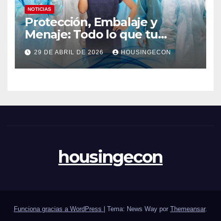
NOTICIAS
Protección, Embalaje y
Menaje: Todo lo que tu
negocio necesita en un solo
29 DE ABRIL DE 2026
HOUSINGECON
lugar
housingecon
Funciona gracias a WordPress
|
Tema: News Way por
Themeansar
.