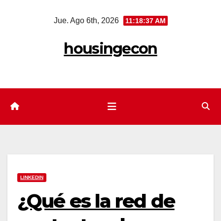
Saltar
Jue. Ago 6th, 2026
11:18:39 AM
al
contenido
housingecon
LINKEDIN
¿Qué es la red de