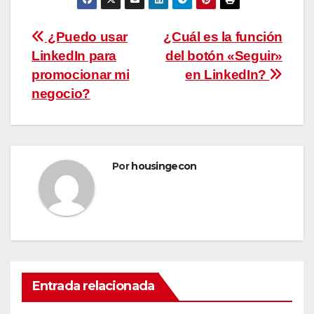
Navegación
¿Puedo usar
¿Cuál es la función
LinkedIn para
del botón «Seguir»
de
promocionar mi
en LinkedIn?
entradas
negocio?
Por
housingecon
Entrada relacionada