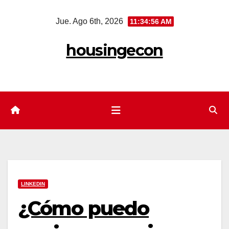
Saltar
Jue. Ago 6th, 2026
11:34:57 AM
al
contenido
housingecon
LINKEDIN
¿Cómo puedo