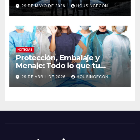
29 DE MAYO DE 2026
HOUSINGECON
NOTICIAS
Protección, Embalaje y
Menaje: Todo lo que tu
negocio necesita en un solo
29 DE ABRIL DE 2026
HOUSINGECON
lugar