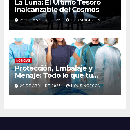
La Luna: El Último Tesoro
Inalcanzable del Cosmos
29 DE MAYO DE 2026
HOUSINGECON
NOTICIAS
Protección, Embalaje y
Menaje: Todo lo que tu
negocio necesita en un solo
29 DE ABRIL DE 2026
HOUSINGECON
lugar