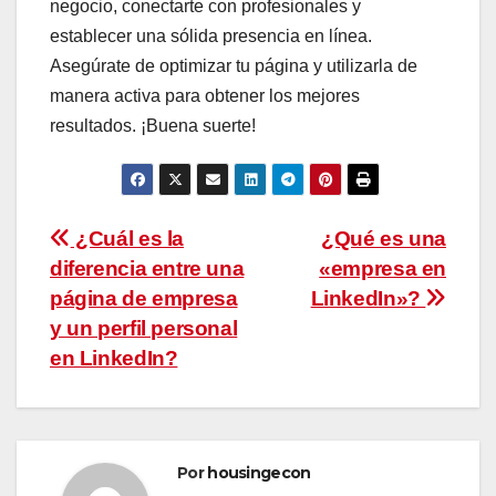
negocio, conectarte con profesionales y
establecer una sólida presencia en línea.
Asegúrate de optimizar tu página y utilizarla de
manera activa para obtener los mejores
resultados. ¡Buena suerte!
Navegación
¿Cuál es la
¿Qué es una
diferencia entre una
«empresa en
de
página de empresa
LinkedIn»?
entradas
y un perfil personal
en LinkedIn?
Por
housingecon