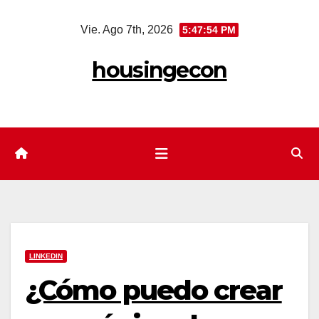
Saltar
Vie. Ago 7th, 2026
5:47:55 PM
al
contenido
housingecon
LINKEDIN
¿Cómo puedo crear