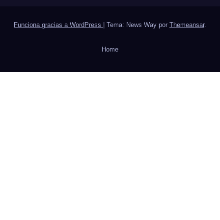
Funciona gracias a WordPress
|
Tema: News Way por
Themeansar
.
Home