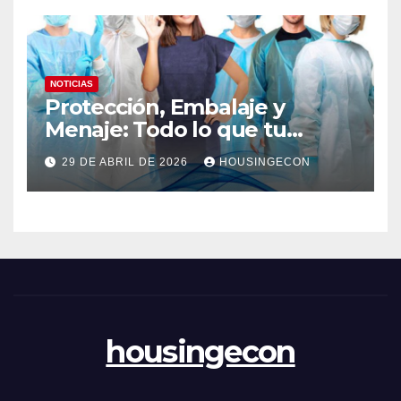
NOTICIAS
Protección, Embalaje y
Menaje: Todo lo que tu
negocio necesita en un solo
29 DE ABRIL DE 2026
HOUSINGECON
lugar
housingecon