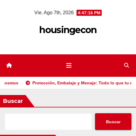
Saltar
Vie. Ago 7th, 2026
4:47:18 PM
al
contenido
housingecon
cción, Embalaje y Menaje: Todo lo que tu negocio necesita en un 
Buscar
Buscar